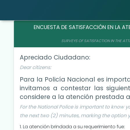
ENCUESTA DE SATISFACCIÓN EN LA AT
SURVEYS OF SATISFACTION IN THE AT
Apreciado Ciudadano:
Dear citizens:
Para la Policía Nacional es importa
invitamos a contestar las siguie
considere a la atención prestada a 
For the National Police is important to know y
the next two (2) minutes, marking the option y
1. La atención brindada a su requerimiento fue: