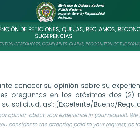
ENCIÓN DE PETICIONES, QUEJAS, RECLAMOS, RECONO
SUGERENCIAS
TENTION OF REQUESTS, COMPLAINTS, CLAIMS, RECOGNITION OF THE SERV
nte conocer su opinión sobre su experienc
ntes preguntas en los próximos dos (2
su solicitud, así: (Excelente/Bueno/Regul
our opinion about your experience in your request. We 
ou consider to the attention paid to your request, as f