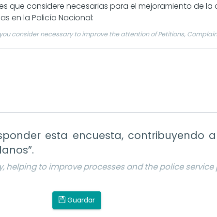
 que considere necesarias para el mejoramiento de la at
as en la Policía Nacional:
ou consider necessary to improve the attention of Petitions, Complain
onder esta encuesta, contribuyendo a m
danos”.
, helping to improve processes and the police service p
Guardar