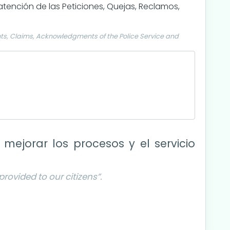
ención de las Peticiones, Quejas, Reclamos,
ts, Claims, Acknowledgments of the Police Service and
ejorar los procesos y el servicio
rovided to our citizens”.