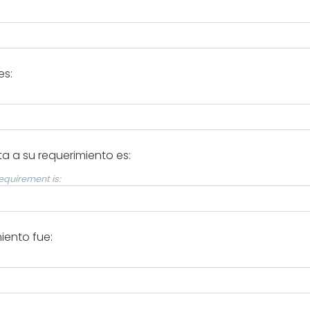
es:
sta a su requerimiento es:
equirement is:
iento fue: