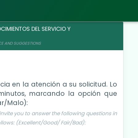
CIMIENTOS DEL SERVICIO Y
ICE AND SUGGESTIONS
ia en la atención a su solicitud. Lo
) minutos, marcando la opción que
ar/Malo):
invite you to answer the following questions in
ollows: (Excellent/Good/ Fair/Bad):