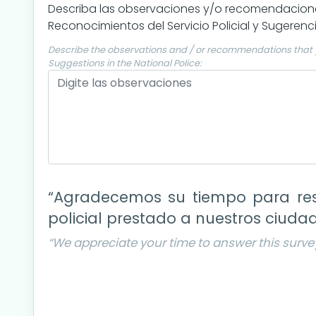
Describa las observaciones y/o recomendaciones
Reconocimientos del Servicio Policial y Sugerenci
Describe the observations and / or recommendations that y
Suggestions in the National Police:
“Agradecemos su tiempo para resp
policial prestado a nuestros ciuda
“We appreciate your time to answer this survey